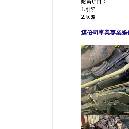
翻新項目︰
1.引擎
2.底盤
邁倍司車業專業維