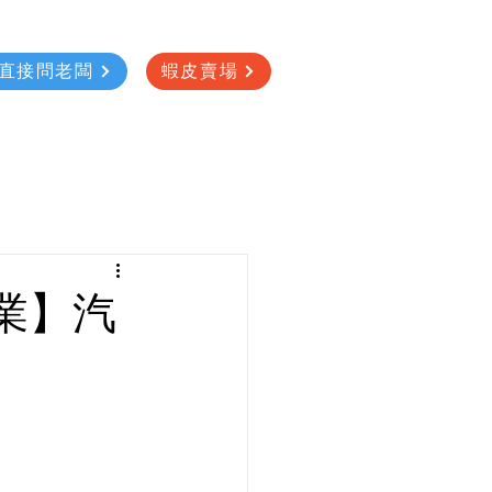
直接問老闆
蝦皮賣場
業】汽