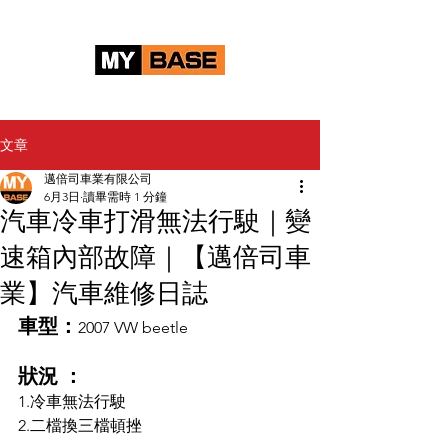
文章
邁倍司車業有限公司
6月3日
讀畢需時 1 分鐘
汽車冷車打滑無法行駛｜變
速箱內部故障｜【邁倍司車
業】汽車維修日誌
車型：
2007 VW beetle
狀況 ：
1.冷車無法行駛
2.二檔換三檔頓挫