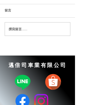
留言
撰寫留言......
汽車變速箱打滑｜變速箱
汽車換檔不順｜
閥體失壓｜【邁倍司車
部損壞｜【邁倍
業】汽車維修日誌
汽車維修日誌
邁倍司車業有限公司