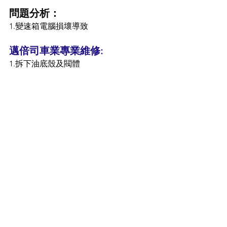
問題分析：
1.變速箱電腦損壞導致
邁倍司車業專業維修:
1.拆下油底殼及閥體