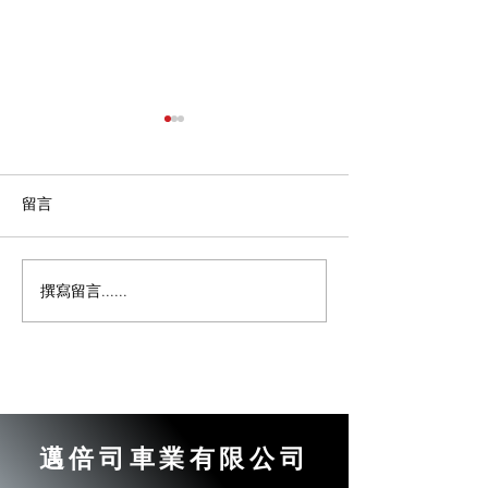
留言
撰寫留言......
汽車變速箱起步時異音｜
汽車變速箱亮燈
汽車變速箱更換｜【邁倍
速箱更換｜【邁
司車業】汽車維修日誌
業】汽車維修日
邁倍司車業有限公司