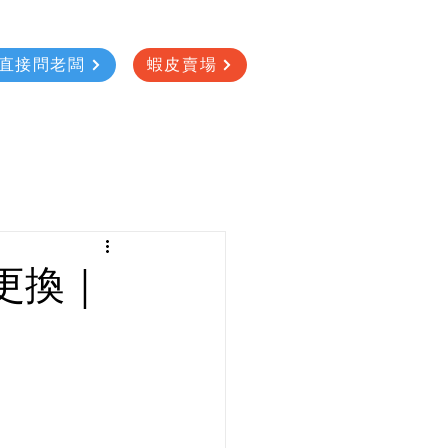
直接問老闆
蝦皮賣場
更換｜