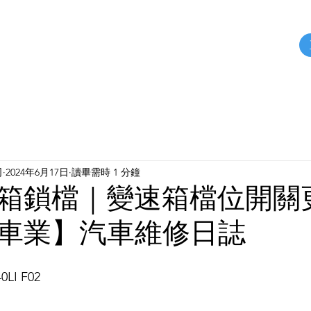
關於我們
保修案例
汽車零件
服務據點
司
2024年6月17日
讀畢需時 1 分鐘
箱鎖檔｜變速箱檔位開關
車業】汽車維修日誌
0LI F02