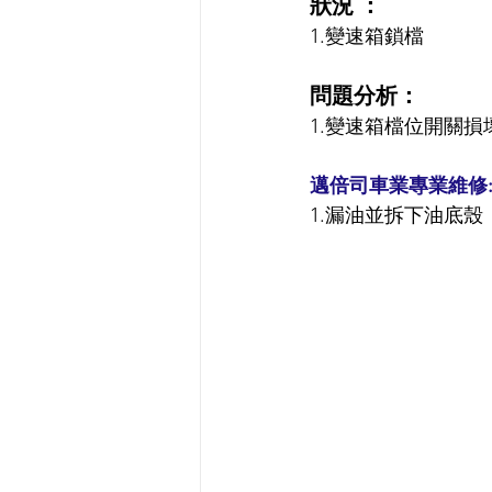
狀況 ：
1.變速箱鎖檔
問題分析：
1.變速箱檔位開關損
邁倍司車業專業維修
1.漏油並拆下油底殼