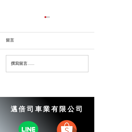
留言
撰寫留言......
汽車變速箱打滑｜變速箱
汽車換檔不順｜
閥體失壓｜【邁倍司車
部損壞｜【邁倍
業】汽車維修日誌
汽車維修日誌
邁倍司車業有限公司