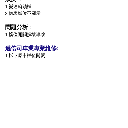
1.變速箱鎖檔
2.儀表檔位不顯示
問題分析：
1.檔位開關損壞導致
邁倍司車業專業維修:
1.拆下原車檔位開關