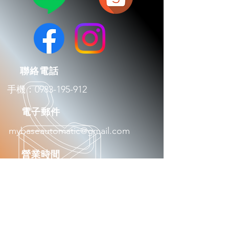
​聯絡電話
手機：0983-195-912
​電子郵件
mybaseautomatic@gmail.com
​營業時間
平日：9:00 - 17:30
​地址
新北市鶯歌區文化路324巷1-13號