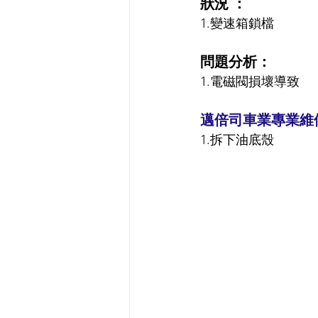
狀況 ：
1.變速箱鎖檔
問題分析：
1.電磁閥損壞導致
邁倍司車業專業維
1.拆下油底殼