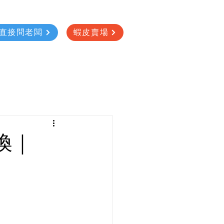
直接問老闆
蝦皮賣場
換｜