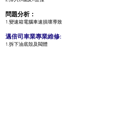
問題分析：
1.變速箱電腦車速損壞導致
邁倍司車業專業維修:
1.拆下油底殼及閥體