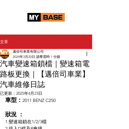
文章
邁倍司車業有限公司
2024年3月20日
讀畢需時 1 分鐘
汽車變速箱鎖檔｜變速箱電
路板更換｜【邁倍司車業】
汽車維修日誌
已更新：
2025年4月23日
車型：
2011 BENZ C250
狀況 ：
1.變速箱鎖在1/2/3檔
2.排入D檔及R會撞