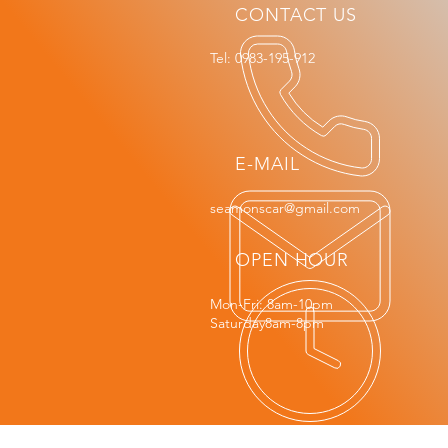
CONTACT US
Tel: 0983-195-912
E-MAIL
seamonscar@gmail.com
OPEN HOUR
Mon-Fri: 8am-10pm
Saturday8am-8pm