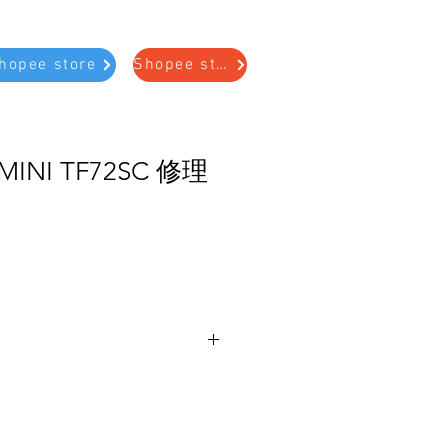
hopee store
Shopee store
INI TF72SC 修理