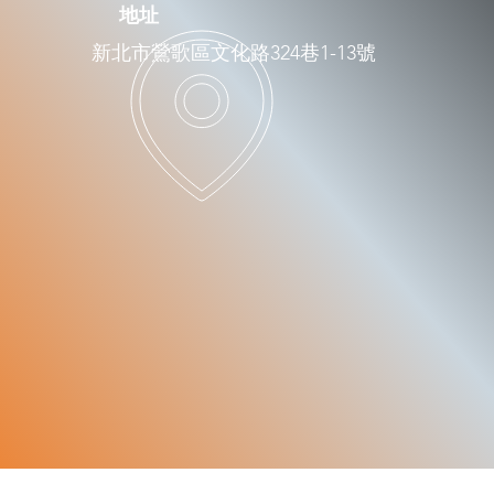
​地址
新北市鶯歌區文化路324巷1-13號