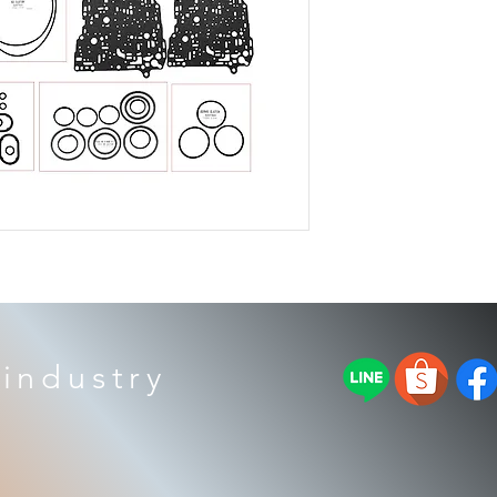
TF72SC
industry