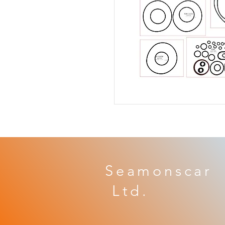
Seamonscar 
​ Ltd.