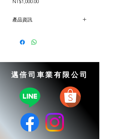
價
NT$1,000.00
格
產品資訊
適用車型:
TOYOTA
Alpha
Grandmaster
Senna
Highlander 3.5
LEXUS
邁倍司車業有限公司
Lexus ES350
變速箱形式：
U660E
U760E