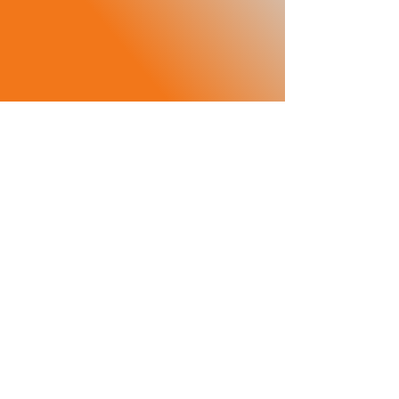
​產品項目
​服務項目
- 油網
- 維修諮詢顧問
- 油底殼
- 變速箱維修
- 制動帶
- 零件批發/經銷
- 電磁閥
​- 越野車改裝
- 離合器片
- 墊片
​合作廠商