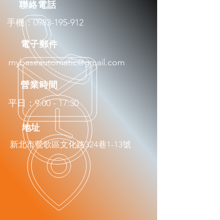
​聯絡電話
手機：0983-195-912
​電子郵件
mybaseautomatic@gmail.com
​營業時間
平日：9:00 - 17:30
​地址
新北市鶯歌區文化路324巷1-13號