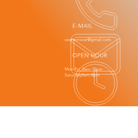
E-MAIL
seamonscar@gmail.com
OPEN HOUR
Mon-Fri: 8am-10pm
Saturday8am-8pm
OUR
SERVICES
SERVICE
I