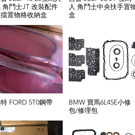
L 角鬥士JT 改裝配件
人 角鬥士中央扶手置
排擋置物格收納盒
盒
特 FORD 5T0鋼帶
BMW 寶馬6L45E小修
包/修理包