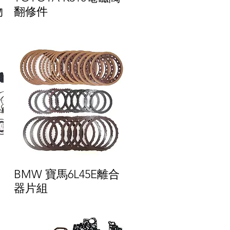
物
翻修件
BMW 寶馬6L45E離合
器片組