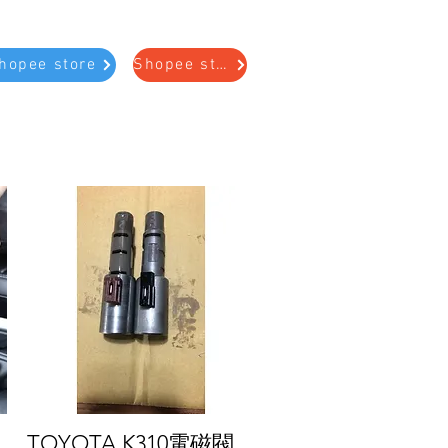
hopee store
Shopee store
TOYOTA K310電磁閥