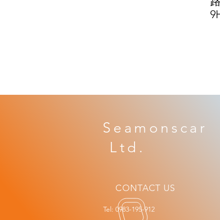
路
9
Seamonscar 
​ Ltd.
CONTACT US
Tel: 0983-195-912