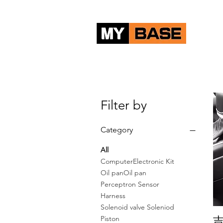
Hom
Filter by
Category
All
ComputerElectronic Kit
Oil panOil pan
Perceptron Sensor
Harness
Solenoid valve Soleniod
吉
Piston