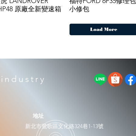
虎 LANDROVER
福特FORD 6F35修理包
HP48 原廠全新變速箱
小修包
Load More
industry
​地址
新北市鶯歌區文化路324巷1-13號