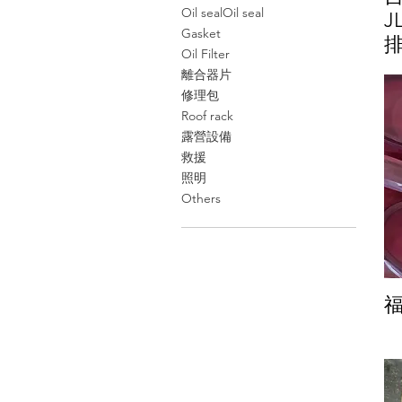
Oil sealOil seal
J
Gasket
Oil Filter
離合器片
修理包
Roof rack
露營設備
救援
照明
Others
福