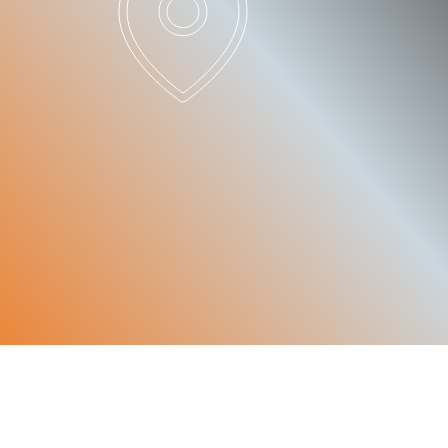
PATNERS
TE