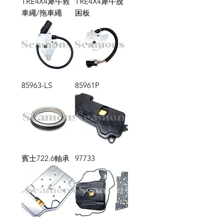
TRE4X4犀牛救
TRE4X4犀牛脫
車繩/拖車繩
困板
85963-LS
85961P
賓士722.6軸承
97733