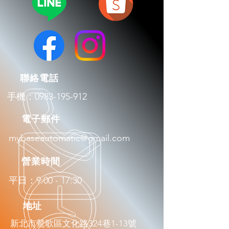
​聯絡電話
手機：0983-195-912
​電子郵件
mybaseautomatic@gmail.com
​營業時間
平日：9:00 - 17:30
​地址
新北市鶯歌區文化路324巷1-13號