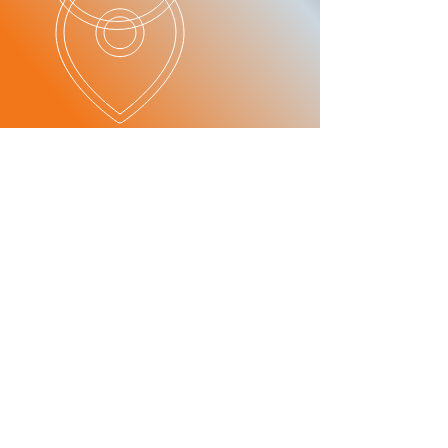
​產品項目
​服務項目
- 油網
- 維修諮詢顧問
- 油底殼
- 變速箱維修
- 制動帶
- 零件批發/經銷
- 電磁閥
​- 越野車改裝
- 離合器片
- 墊片